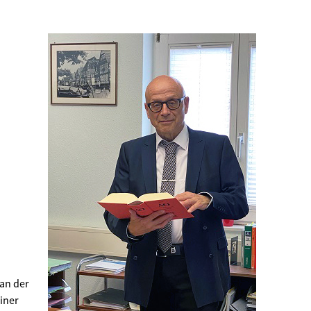
 an der
iner