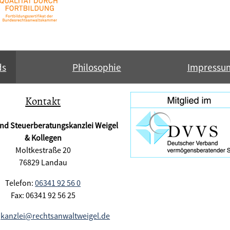
ds
Philosophie
Impressu
Kontakt
und Steuerberatungskanzlei Weigel
& Kollegen
Moltkestraße 20
76829 Landau
Telefon:
06341 92 56 0
Fax: 06341 92 56 25
:
kanzlei@rechtsanwaltweigel.de