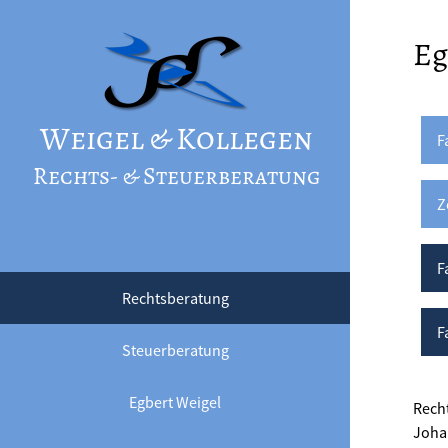
Eg
Weigel & Kollegen
F
Rechts- & Steuerberatung
Z
F
Rechtsberatung
F
Steuerberatung
Egbert Weigel
Recht
Johan